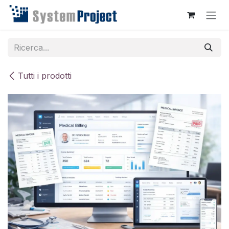
Passa al contenuto
Tutti i prodotti